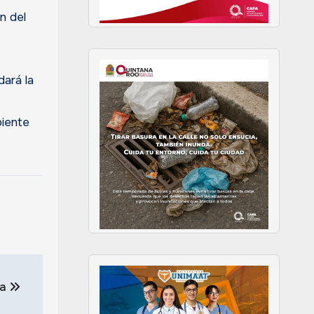
n del
dará la
biente
na