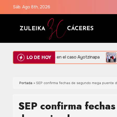
Saltar
Sáb. Ago 8th, 2026
al
contenido
LO DE HOY
ión de evidencias en el caso Ayotzinapa
Amplían Red
Portada
»
SEP confirma fechas de segundo mega puente 
SEP confirma fecha