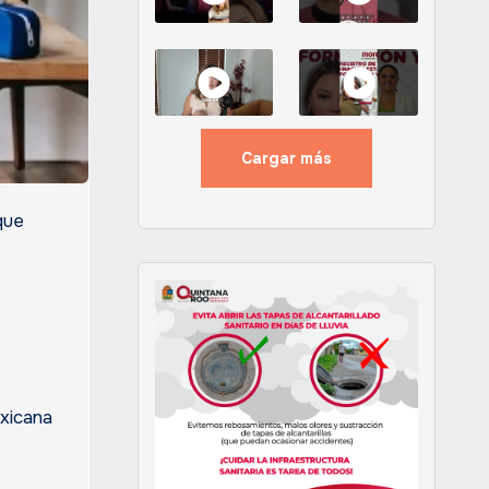
Cargar más
ue
xicana