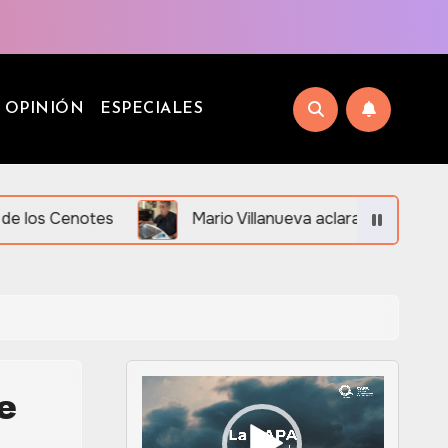
OPINIÓN
ESPECIALES
tes
Mario Villanueva aclara su situación legal ante
e
Reproductor
de
vídeo