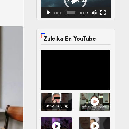
00:00
00:33
Zuleika En YouTube
Now Playing