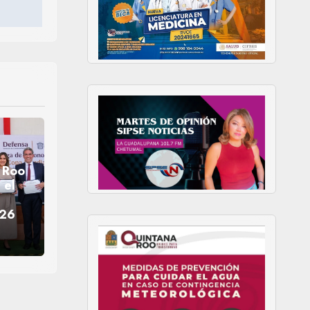
 Roo
 el
026