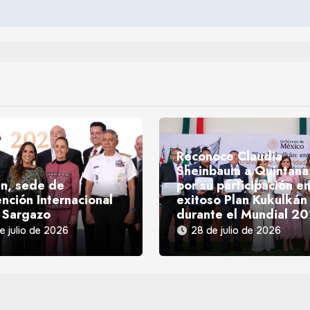
Reconoce Claudia
Sheinbaum a Quintana
n, sede de
por su participación en
nción Internacional
exitoso Plan Kukulkán
 Sargazo
durante el Mundial 2
e julio de 2026
28 de julio de 2026