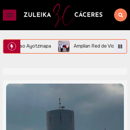
Amplían Red de Videovigilancia en Central Vallarta y la R