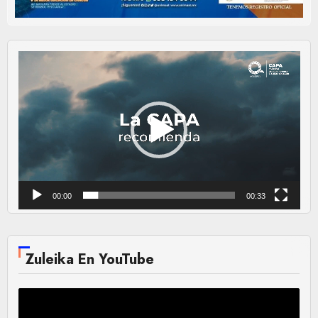
Reproductor
de
vídeo
00:00
00:33
Zuleika En YouTube