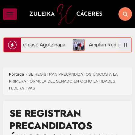
Saltar
al
contenido
zinapa
Amplían Red de Videovigilancia en Central Va
Portada
»
SE REGISTRAN PRECANDIDATOS ÚNICOS A LA
PRIMERA FÓRMULA DEL SENADO EN OCHO ENTIDADES
FEDERATIVAS
SE REGISTRAN
PRECANDIDATOS