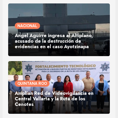
NACIONAL
Ángel Aguirre ingresa al Altiplano,
acusado de la destrucción de
evidencias en el caso Ayotzinapa
QUINTANA ROO
Amplían Red de Videovigilancia en
Central Vallarta y la Ruta de los
Cenotes