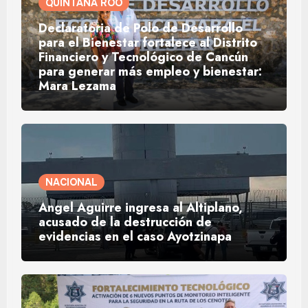
QUINTANA ROO
Declaratoria de Polo de Desarrollo
para el Bienestar fortalece al Distrito
Financiero y Tecnológico de Cancún
para generar más empleo y bienestar:
Mara Lezama
NACIONAL
Ángel Aguirre ingresa al Altiplano,
acusado de la destrucción de
evidencias en el caso Ayotzinapa