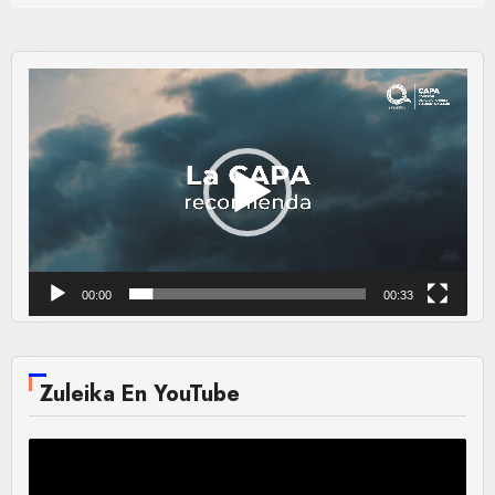
Reproductor
de
vídeo
00:00
00:33
Zuleika En YouTube