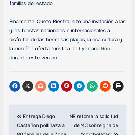
familias del estado.
Finalmente, Cueto Riestra, hizo una invitación a las
y los turistas nacionales e internacionales a
disfrutar de las hermosas playas, la rica cultura y
la increíble oferta turística de Quintana Roo
durante este verano.
Navegación
Entrega Diego
INE retomará solicitud
de
Castañón pollinaza a
de MC sobre gira de
entradas
80 familias de la Zona
“corcholatas”