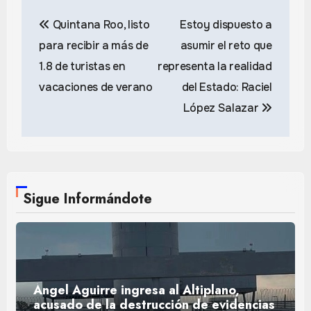
Navegación
Quintana Roo, listo
Estoy dispuesto a
de
para recibir a más de
asumir el reto que
entradas
1.8 de turistas en
representa la realidad
vacaciones de verano
del Estado: Raciel
López Salazar
Sigue Informándote
Ángel Aguirre ingresa al Altiplano,
acusado de la destrucción de evidencias