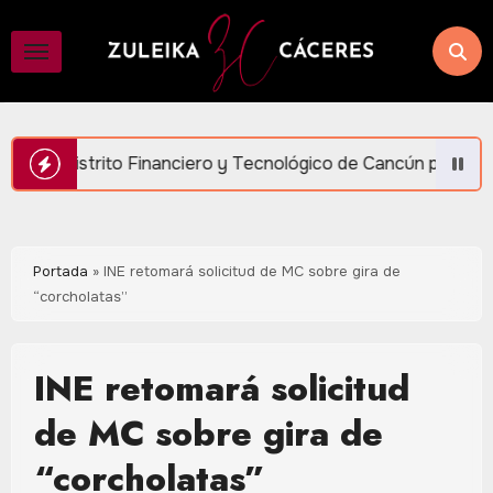
Saltar
al
contenido
nanciero y Tecnológico de Cancún para generar más empleo y 
Portada
»
INE retomará solicitud de MC sobre gira de
“corcholatas”
INE retomará solicitud
de MC sobre gira de
“corcholatas”