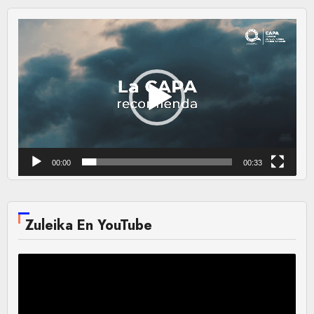
Reproductor
de
vídeo
00:00
00:33
Zuleika En YouTube