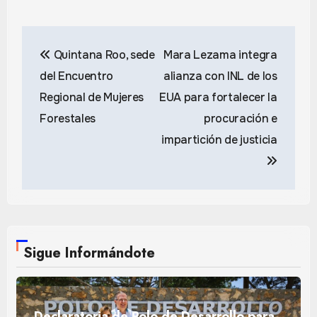
Navegación
Quintana Roo, sede
Mara Lezama integra
de
del Encuentro
alianza con INL de los
entradas
Regional de Mujeres
EUA para fortalecer la
Forestales
procuración e
impartición de justicia
Sigue Informándote
Declaratoria de Polo de Desarrollo para