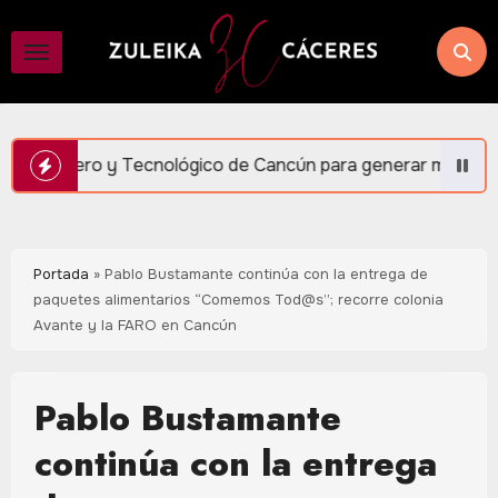
Saltar
al
contenido
lógico de Cancún para generar más empleo y bienestar: Mara 
Portada
»
Pablo Bustamante continúa con la entrega de
paquetes alimentarios “Comemos Tod@s”; recorre colonia
Avante y la FARO en Cancún
Pablo Bustamante
continúa con la entrega