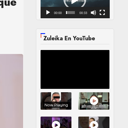
 que
00:00
00:33
Zuleika En YouTube
Now Playing