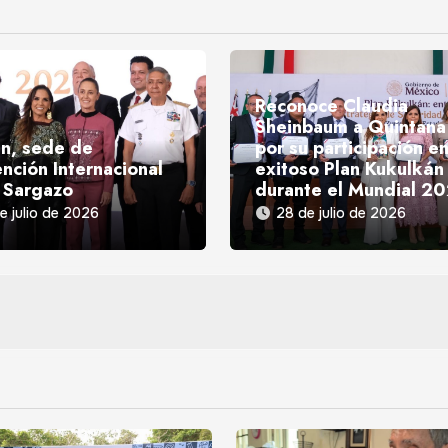
Reconoce Claudia
Sheinbaum a Quintana
n, sede de
por su participación en
nción Internacional
exitoso Plan Kukulkán
 Sargazo
durante el Mundial 2
e julio de 2026
28 de julio de 2026