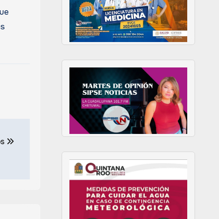
que
os
os