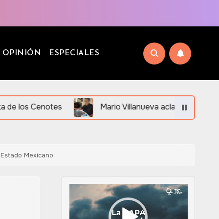
OPINIÓN
ESPECIALES
notes
Mario Villanueva aclara su situación legal an
l Estado Mexicano
Reproductor
de
vídeo