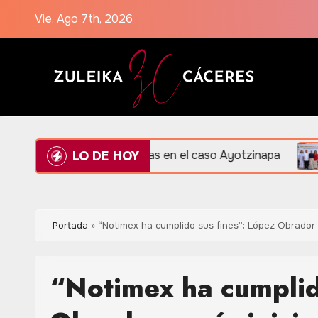
Saltar
Vie. Ago 7th, 2026
al
contenido
LO DE HOY
ucción de evidencias en el caso Ayotzinapa
Amplían 
Portada
»
“Notimex ha cumplido sus fines”; López Obrador e
“Notimex ha cumplid