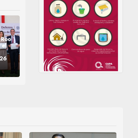
 Roo
 el
026