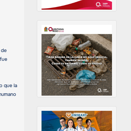
o
 de
 fue
o que la
 humano