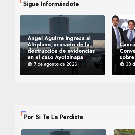
Sigue Informándote
Ángel Aguirre ingresa al
Altiplano, acusado de la
Cancú
destrucción de evidencias
Conve
en el caso Ayotzinapa
sobre
7 de agosto de 2026
30 d
Por Si Te La Perdiste