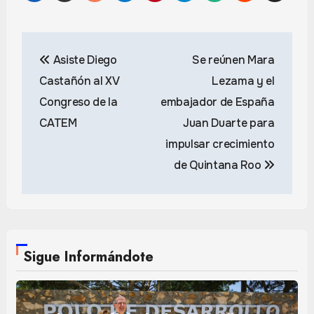
Navegación
Asiste Diego
Se reúnen Mara
de
Castañón al XV
Lezama y el
entradas
Congreso de la
embajador de España
CATEM
Juan Duarte para
impulsar crecimiento
de Quintana Roo
Sigue Informándote