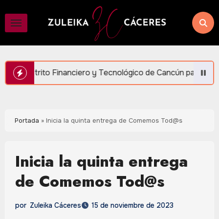
Saltar
al
contenido
y Tecnológico de Cancún para generar más empleo y bienestar
Portada
»
Inicia la quinta entrega de Comemos Tod@s
Inicia la quinta entrega
de Comemos Tod@s
por
Zuleika Cáceres
15 de noviembre de 2023