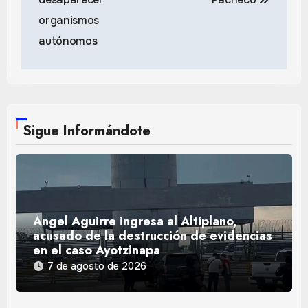
entradas
organismos
autónomos
Sigue Informándote
Ángel Aguirre ingresa al Altiplano,
acusado de la destrucción de evidencias
en el caso Ayotzinapa
7 de agosto de 2026