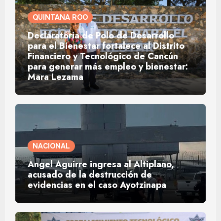
QUINTANA ROO
Declaratoria de Polo de Desarrollo
para el Bienestar fortalece al Distrito
Financiero y Tecnológico de Cancún
para generar más empleo y bienestar:
Mara Lezama
NACIONAL
Ángel Aguirre ingresa al Altiplano,
acusado de la destrucción de
evidencias en el caso Ayotzinapa