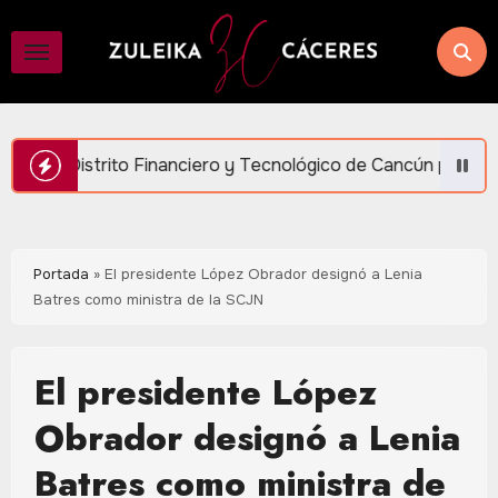
Saltar
al
contenido
inanciero y Tecnológico de Cancún para generar más empleo y 
Portada
»
El presidente López Obrador designó a Lenia
Batres como ministra de la SCJN
El presidente López
Obrador designó a Lenia
Batres como ministra de