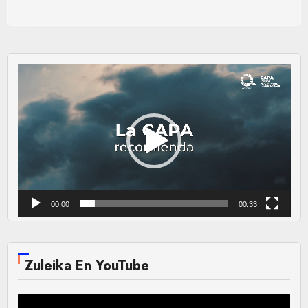
Reproductor
de
vídeo
00:00
00:33
Zuleika En YouTube