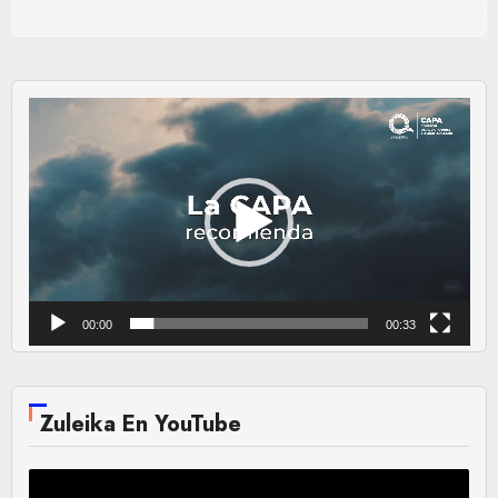
Reproductor
de
vídeo
00:00
00:33
Zuleika En YouTube