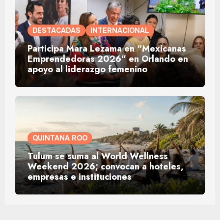
DESTACADAS
INTERNACIONAL
Participa Mara Lezama en “Mexicanas
Emprendedoras 2026” en Orlando en
apoyo al liderazgo femenino
QUINTANA ROO
Tulum se suma al World Wellness
Weekend 2026; convocan a hoteles,
empresas e instituciones