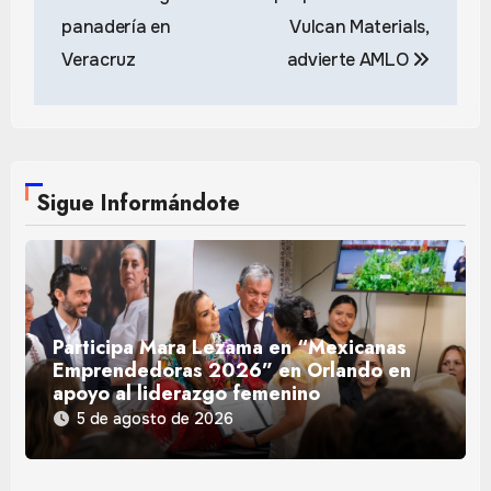
entradas
panadería en
Vulcan Materials,
Veracruz
advierte AMLO
Sigue Informándote
Participa Mara Lezama en “Mexicanas
Emprendedoras 2026” en Orlando en
apoyo al liderazgo femenino
5 de agosto de 2026