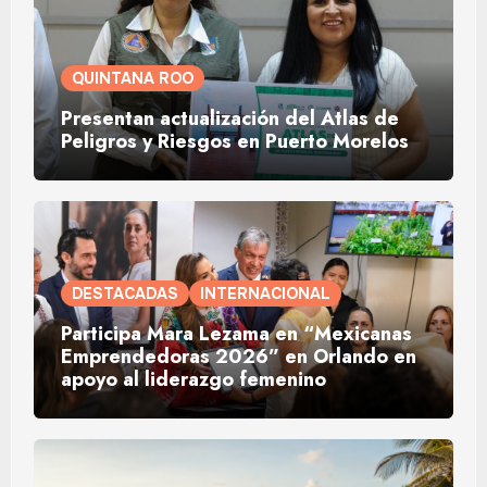
QUINTANA ROO
Presentan actualización del Atlas de
Peligros y Riesgos en Puerto Morelos
DESTACADAS
INTERNACIONAL
Participa Mara Lezama en “Mexicanas
Emprendedoras 2026” en Orlando en
apoyo al liderazgo femenino