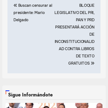
Navegación
Buscan censurar al
BLOQUE
de
presidente: Mario
LEGISLATIVO DEL PRI,
entradas
Delgado
PAN Y PRD
PRESENTARÁ ACCIÓN
DE
INCONSTITUCIONALID
AD CONTRA LIBROS
DE TEXTO
GRATUITOS
Sigue Informándote