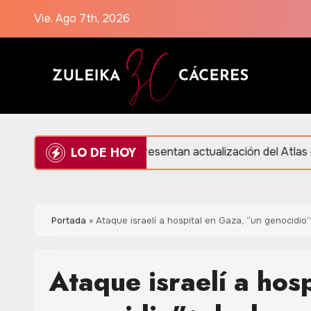
Saltar
Vie. Ago 7th, 2026
al
contenido
LO DE HOY
n
Presentan actualización del Atlas de Peligros y 
Portada
»
Ataque israelí a hospital en Gaza, “un genocidio”
Ataque israelí a hos