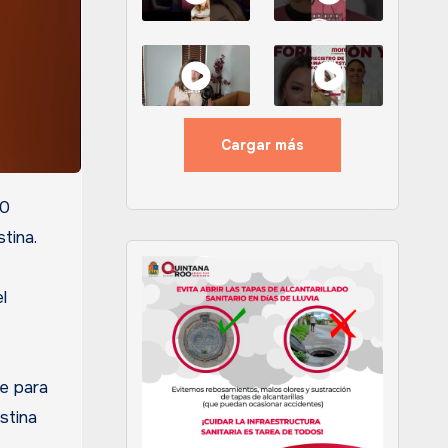
Cargar más
tina.
l
te para
stina