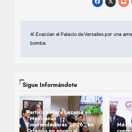
Navegación
Evacúan el Palacio de Versalles por una am
de
bomba
entradas
Sigue Informándote
Participa Mara Lezama en
“Mexicanas
Emprendedoras 2026” en
Méxic
Orlando en apoyo al
contr