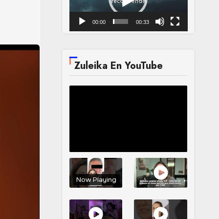
00:00
00:33
Zuleika En YouTube
Now Playing