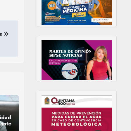
za
ridad
 ante