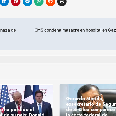
enaza de
OMS condena masacre en hospital en Ga
Gerardo Mérida,
exsecretario de Segu
o ha perdido el
de Sinaloa comparece
ol de su país: Donald
la corte federal de