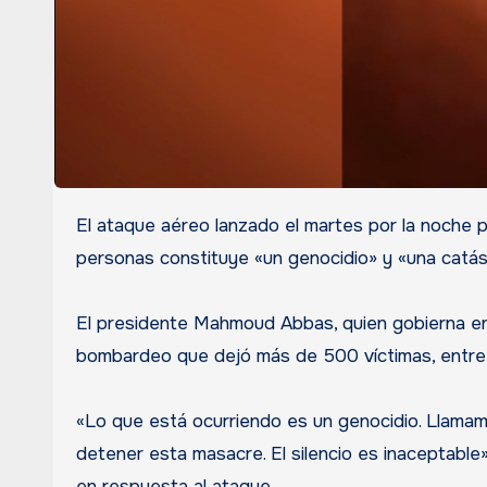
El ataque aéreo lanzado el martes por la noche por Israel a un hospital de Gaza donde murieron más de 300
personas constituye «un genocidio» y «una catástr
El presidente Mahmoud Abbas, quien gobierna en l
bombardeo que dejó más de 500 víctimas, entre m
«Lo que está ocurriendo es un genocidio. Llamamo
detener esta masacre. El silencio es inaceptable»
en respuesta al ataque.