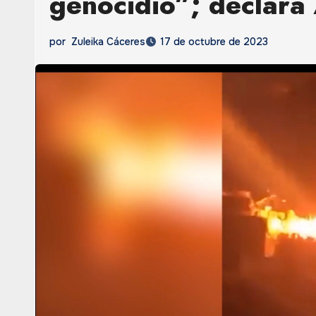
genocidio”; declara 
por
Zuleika Cáceres
17 de octubre de 2023