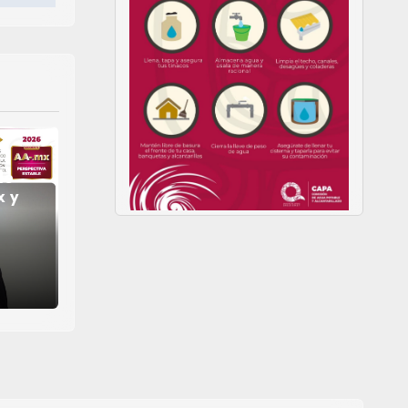
de
x y