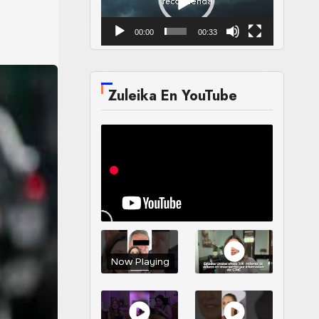
00:00
00:33
Zuleika En YouTube
Now Playing