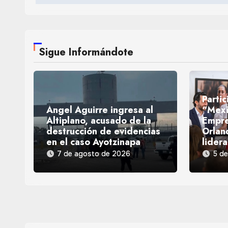
Sigue Informándote
Parti
Ángel Aguirre ingresa al
“Mexi
Altiplano, acusado de la
Empr
destrucción de evidencias
Orlan
en el caso Ayotzinapa
lider
7 de agosto de 2026
5 d