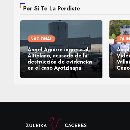
Por Si Te La Perdiste
NACIONAL
QUI
Ángel Aguirre ingresa al
Ampl
Altiplano, acusado de la
Video
destrucción de evidencias
Valla
en el caso Ayotzinapa
Ceno