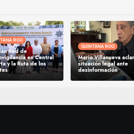
NTANA ROO
QUINTANA ROO
ían Red de
vigilancia en Central
Mario Villanueva acla
rta y la Ruta de los
situación legal ante
tes
desinformación