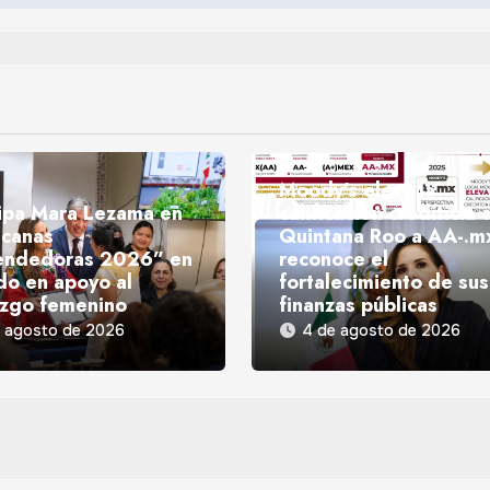
Moody’s eleva la
cipa Mara Lezama en
calificación crediticia 
canas
Quintana Roo a AA-.m
endedoras 2026” en
reconoce el
do en apoyo al
fortalecimiento de sus
azgo femenino
finanzas públicas
e agosto de 2026
4 de agosto de 2026