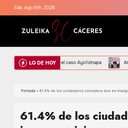
Saltar
Sáb. Ago 8th, 2026
al
contenido
LO DE HOY
e evidencias en el caso Ayotzinapa
Amplían Red de V
Portada
»
61.4% de los ciudadanos considera que es insegu
61.4% de los ciudad