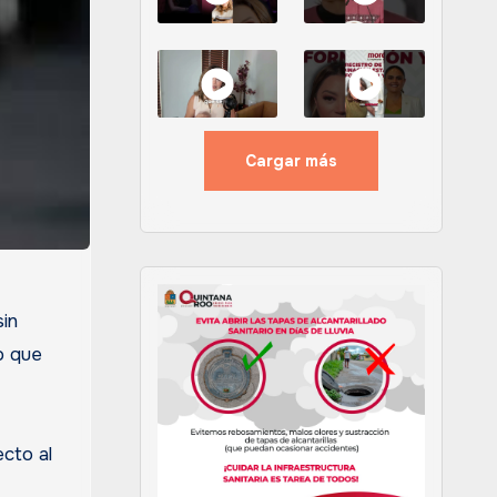
Cargar más
sin
o que
ecto al