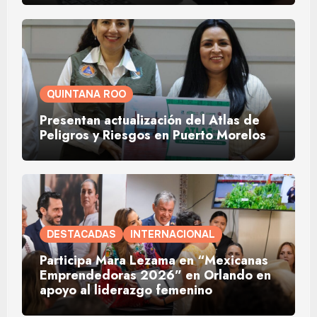
QUINTANA ROO
Presentan actualización del Atlas de
Peligros y Riesgos en Puerto Morelos
DESTACADAS
INTERNACIONAL
Participa Mara Lezama en “Mexicanas
Emprendedoras 2026” en Orlando en
apoyo al liderazgo femenino