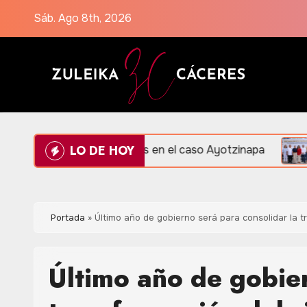
Saltar
Sáb. Ago 8th, 2026
al
contenido
LO DE HOY
de evidencias en el caso Ayotzinapa
Amplían Red de 
Portada
»
Último año de gobierno será para consolidar la 
Último año de gobier