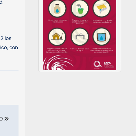
d.
2 los
ico, con
LO