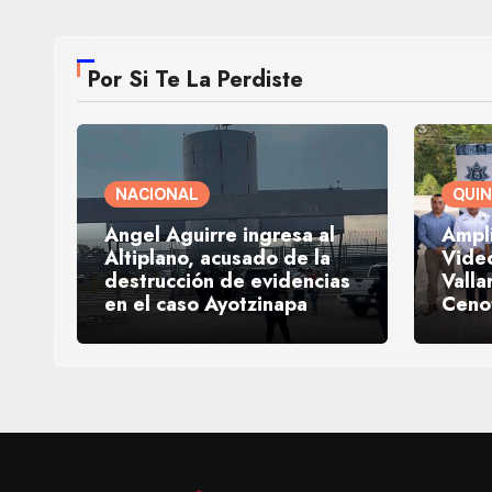
Por Si Te La Perdiste
NACIONAL
QUI
Ángel Aguirre ingresa al
Ampl
Altiplano, acusado de la
Video
destrucción de evidencias
Valla
en el caso Ayotzinapa
Ceno