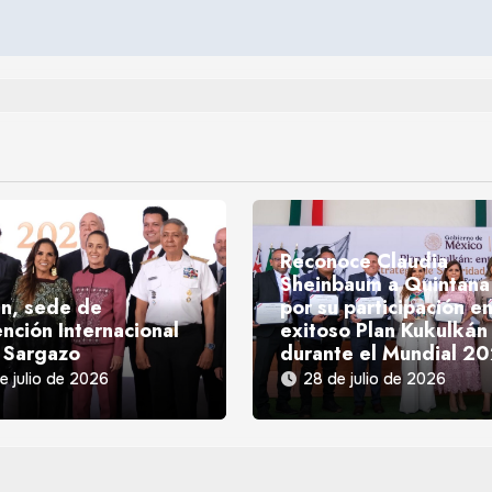
Reconoce Claudia
Sheinbaum a Quintana
n, sede de
por su participación en
nción Internacional
exitoso Plan Kukulkán
 Sargazo
durante el Mundial 2
e julio de 2026
28 de julio de 2026