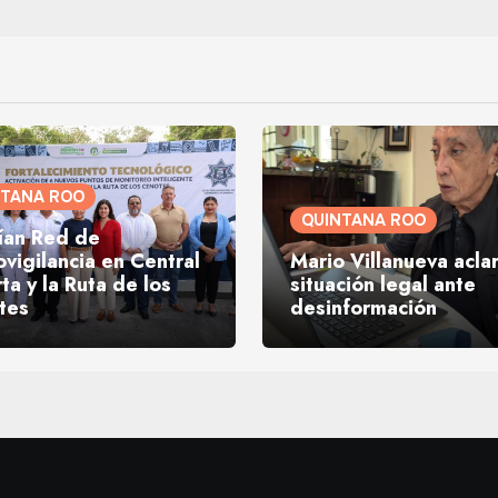
NTANA ROO
QUINTANA ROO
ían Red de
vigilancia en Central
Mario Villanueva acla
rta y la Ruta de los
situación legal ante
tes
desinformación