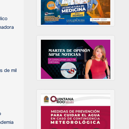
lico
rnadora
s de mil
o
andemia