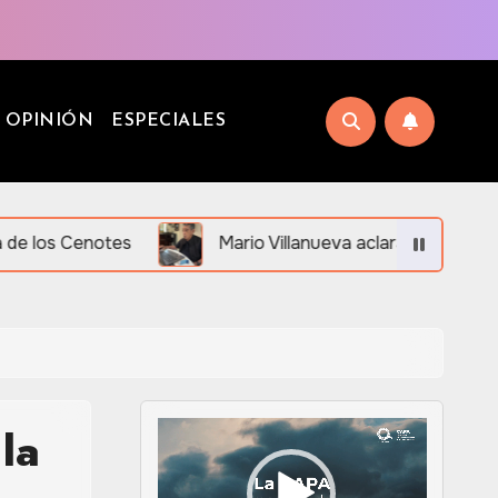
OPINIÓN
ESPECIALES
Mario Villanueva aclara su situación legal ante desi
la
Reproductor
de
vídeo