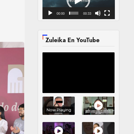
00:00
00:33
Zuleika En YouTube
Now Playing