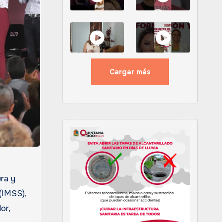
Cargar más
ura y
(IMSS),
or,