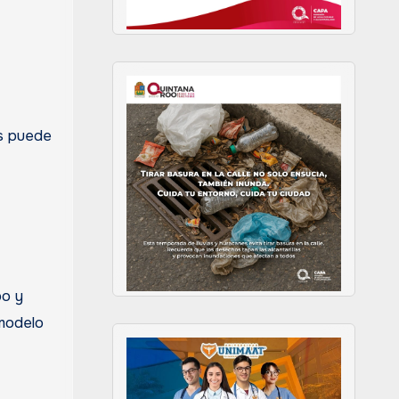
os puede
po y
 modelo