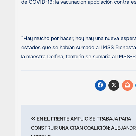
de COVID-19; la vacunación apoblación contra es
“Hay mucho por hacer, hoy hay una nueva esper
estados que se habían sumado al IMSS Bienestar
la maestra Delfina, también se sumaría al IMSS-Bie
Navegación
EN EL FRENTE AMPLIO SE TRABAJA PARA
de
CONSTRUIR UNA GRAN COALICIÓN: ALEJAND
entradas