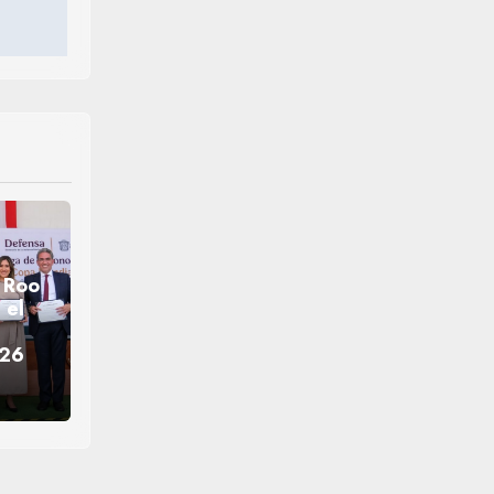
 Roo
 el
026