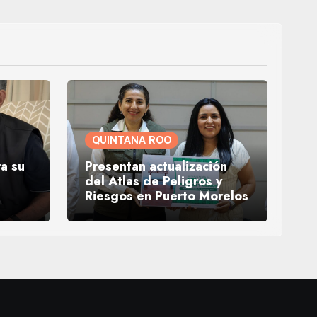
QUINTANA ROO
ra su
Presentan actualización
del Atlas de Peligros y
Riesgos en Puerto Morelos