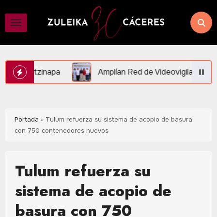
Saltar
al
contenido
Amplían Red de Videovigilancia en Central Vallarta y la Ruta 
Portada
»
Tulum refuerza su sistema de acopio de basura
con 750 contenedores nuevos
Tulum refuerza su
sistema de acopio de
basura con 750