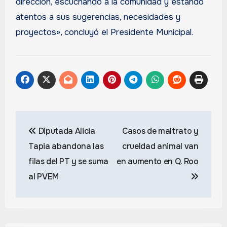
dirección, escuchando a la comunidad y estando
atentos a sus sugerencias, necesidades y
proyectos», concluyó el Presidente Municipal.
Navegación
Diputada Alicia
Casos de maltrato y
de
Tapia abandona las
crueldad animal van
entradas
filas del PT y se suma
en aumento en Q. Roo
al PVEM