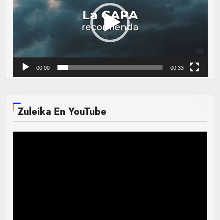
vídeo
00:00
00:33
Zuleika En YouTube