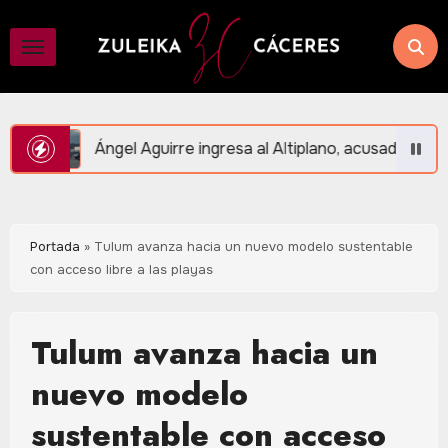
Saltar
al
contenido
re ingresa al Altiplano, acusado de la destrucción de eviden
Portada
»
Tulum avanza hacia un nuevo modelo sustentable
con acceso libre a las playas
Tulum avanza hacia un
nuevo modelo
sustentable con acceso