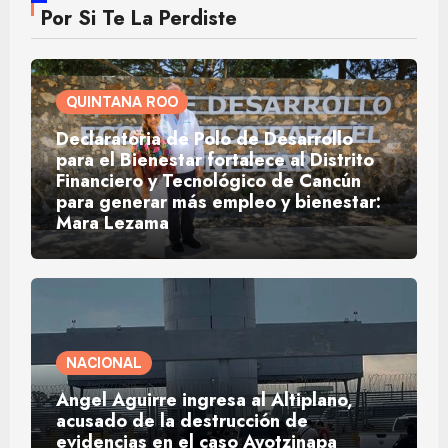
Por Si Te La Perdiste
QUINTANA ROO
Declaratoria de Polo de Desarrollo
para el Bienestar fortalece al Distrito
Financiero y Tecnológico de Cancún
para generar más empleo y bienestar:
Mara Lezama
NACIONAL
Ángel Aguirre ingresa al Altiplano,
acusado de la destrucción de
evidencias en el caso Ayotzinapa