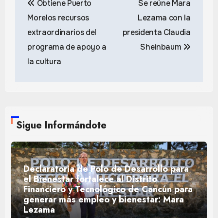
Obtiene Puerto
Se reúne Mara
de
Morelos recursos
Lezama con la
entradas
extraordinarios del
presidenta Claudia
programa de apoyo a
Sheinbaum
la cultura
Sigue Informándote
Declaratoria de Polo de Desarrollo para
el Bienestar fortalece al Distrito
Financiero y Tecnológico de Cancún para
generar más empleo y bienestar: Mara
Lezama