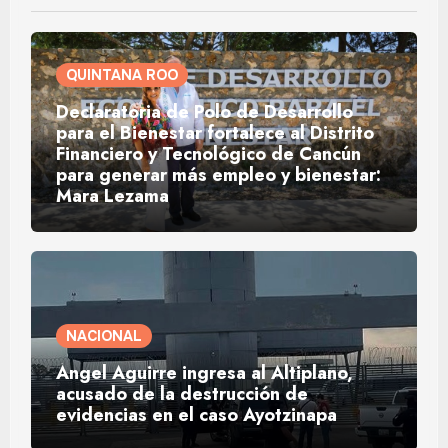
QUINTANA ROO
Declaratoria de Polo de Desarrollo
para el Bienestar fortalece al Distrito
Financiero y Tecnológico de Cancún
para generar más empleo y bienestar:
Mara Lezama
NACIONAL
Ángel Aguirre ingresa al Altiplano,
acusado de la destrucción de
evidencias en el caso Ayotzinapa