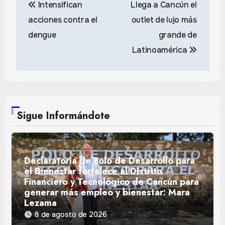
Intensifican
Llega a Cancún el
de
acciones contra el
outlet de lujo más
entradas
dengue
grande de
Latinoamérica
Sigue Informándote
Declaratoria de Polo de Desarrollo para
el Bienestar fortalece al Distrito
Financiero y Tecnológico de Cancún para
generar más empleo y bienestar: Mara
Lezama
8 de agosto de 2026