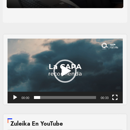
Reproductor
de
vídeo
00:00
00:33
Zuleika En YouTube