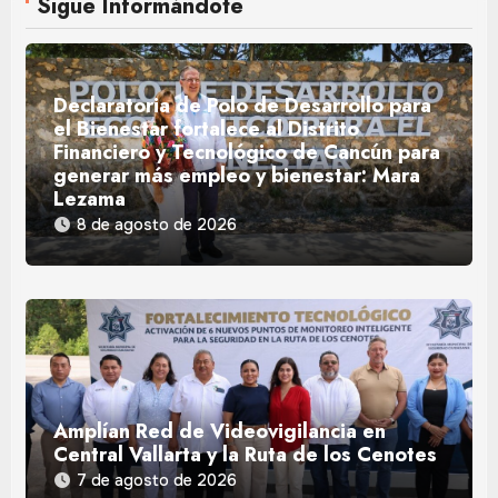
Sigue Informándote
Declaratoria de Polo de Desarrollo para
el Bienestar fortalece al Distrito
Financiero y Tecnológico de Cancún para
generar más empleo y bienestar: Mara
Lezama
8 de agosto de 2026
Amplían Red de Videovigilancia en
Central Vallarta y la Ruta de los Cenotes
7 de agosto de 2026