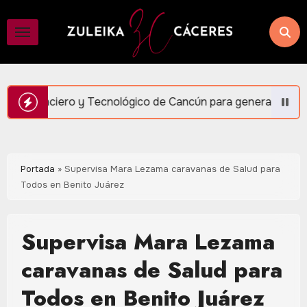
Saltar
al
contenido
cnológico de Cancún para generar más empleo y bienestar: Ma
Portada
»
Supervisa Mara Lezama caravanas de Salud para
Todos en Benito Juárez
Supervisa Mara Lezama
caravanas de Salud para
Todos en Benito Juárez