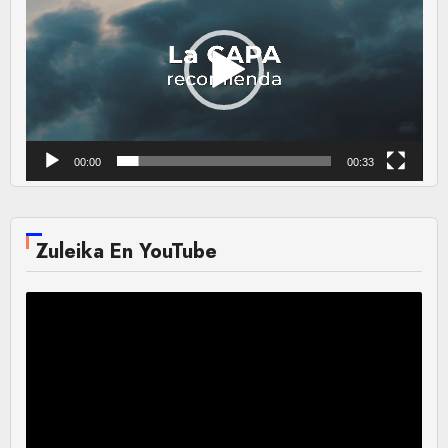
vídeo
00:00
00:33
Zuleika En YouTube