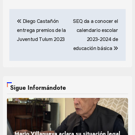
Navegación
Diego Castañón
SEQ da a conocer el
de
entrega premios de la
calendario escolar
entradas
Juventud Tulum 2023
2023-2024 de
educación básica
Sigue Informándote
Mario Villanueva aclara su situación legal