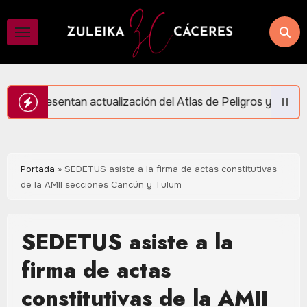
Saltar
al
contenido
ización del Atlas de Peligros y Riesgos en Puerto Morelos
Portada
»
SEDETUS asiste a la firma de actas constitutivas
de la AMII secciones Cancún y Tulum
SEDETUS asiste a la
firma de actas
constitutivas de la AMII