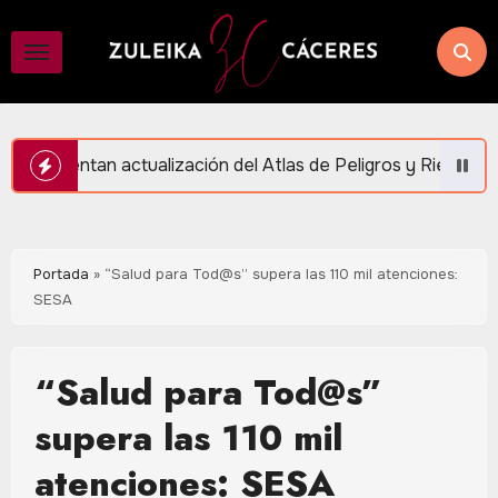
Saltar
al
contenido
 del Atlas de Peligros y Riesgos en Puerto Morelos
Portada
»
“Salud para Tod@s” supera las 110 mil atenciones:
SESA
“Salud para Tod@s”
supera las 110 mil
atenciones: SESA