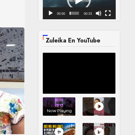
00:00
00:33
Zuleika En YouTube
Now Playing