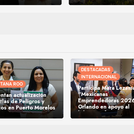
DESTACADAS
INTERNACIONAL
NTANA ROO
Participa Mara Lezam
“Mexicanas
ntan actualización
Emprendedoras 2026
tlas de Peligros y
Orlando en apoyo al
gos en Puerto Morelos
liderazgo femenino