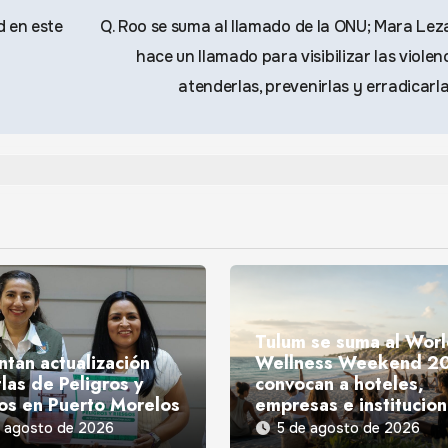
d en este
Q. Roo se suma al llamado de la ONU; Mara Le
hace un llamado para visibilizar las violen
atenderlas, prevenirlas y erradicarl
Tulum se suma al Wor
ntan actualización
Wellness Weekend 2
las de Peligros y
convocan a hoteles,
os en Puerto Morelos
empresas e institucio
e agosto de 2026
5 de agosto de 2026