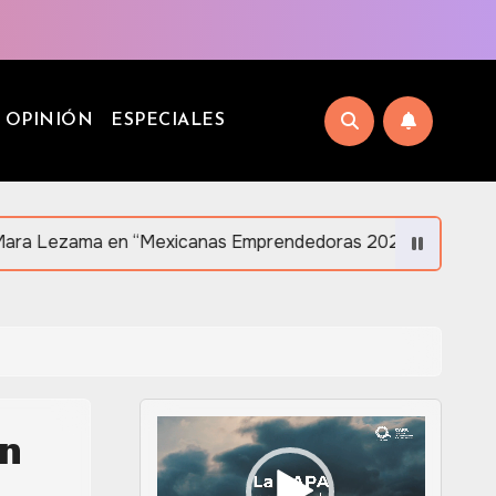
OPINIÓN
ESPECIALES
exicanas Emprendedoras 2026” en Orlando en apoyo al lide
ón
Reproductor
de
vídeo