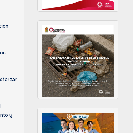
ción
son
reforzar
l
ento y