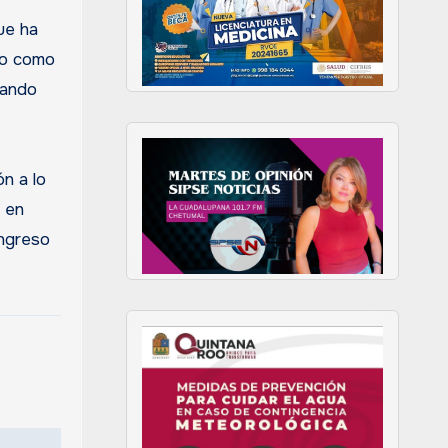
ue ha
do como
mando
n a lo
o en
ongreso