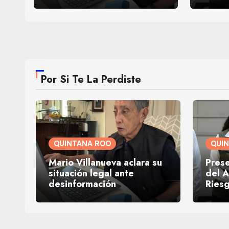
Por Si Te La Perdiste
QUINTANA ROO
QUI
Mario Villanueva aclara su
Prese
situación legal ante
del A
desinformación
Ries