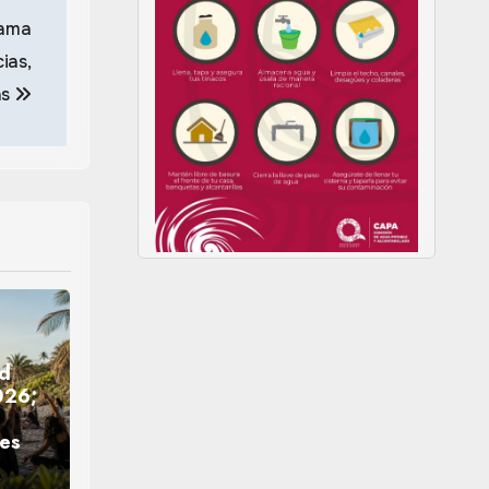
zama
cias,
as
ld
026;
nes