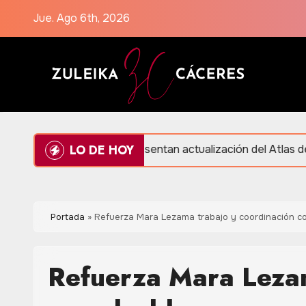
Saltar
Jue. Ago 6th, 2026
al
contenido
LO DE HOY
Presentan actualización del Atlas de Peligros y Riesg
Portada
»
Refuerza Mara Lezama trabajo y coordinación co
Refuerza Mara Lezam