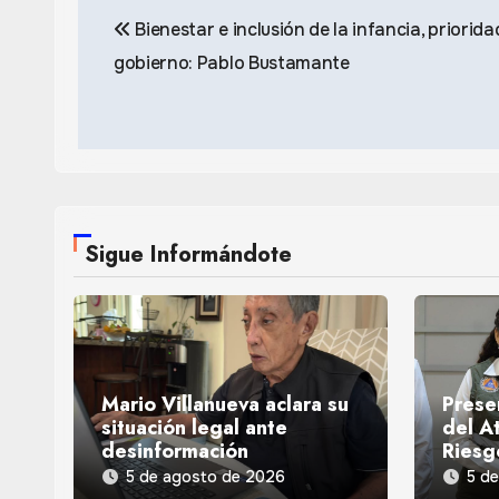
Bienestar e inclusión de la infancia, priorida
de
gobierno: Pablo Bustamante
entradas
Sigue Informándote
Mario Villanueva aclara su
Prese
situación legal ante
del At
desinformación
Riesg
5 de agosto de 2026
5 d