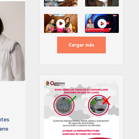
Cargar más
ntes
iene