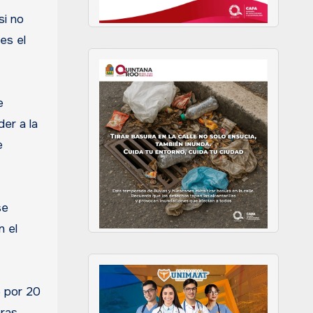
si no
es el
e
er a la
e
se
n el
5 por 20
bras