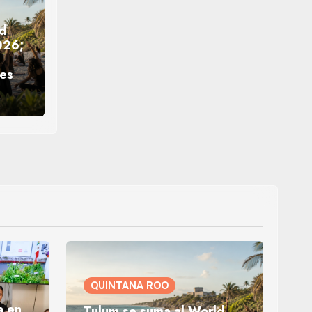
ld
026;
nes
QUINTANA ROO
a en
Tulum se suma al World