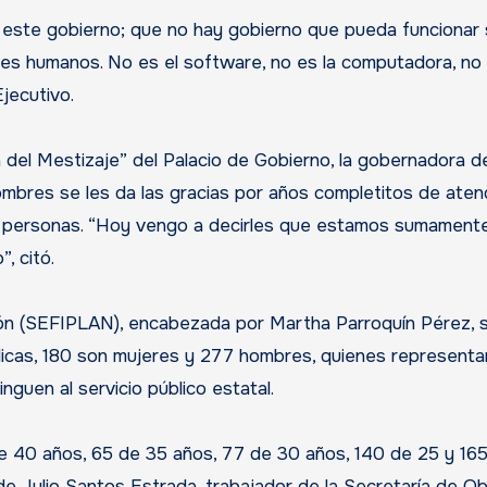
este gobierno; que no hay gobierno que pueda funcionar 
res humanos. No es el software, no es la computadora, no 
Ejecutivo.
a del Mestizaje” del Palacio de Gobierno, la gobernadora d
bres se les da las gracias por años completitos de atend
as personas. “Hoy vengo a decirles que estamos sumament
, citó.
ción (SEFIPLAN), encabezada por Martha Parroquín Pérez, 
icas, 180 son mujeres y 277 hombres, quienes representa
nguen al servicio público estatal.
de 40 años, 65 de 35 años, 77 de 30 años, 140 de 25 y 16
 de Julio Santos Estrada, trabajador de la Secretaría de O