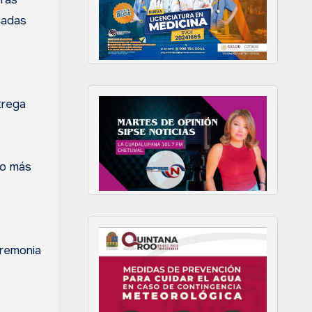
cadas
trega
ho más
eremonia