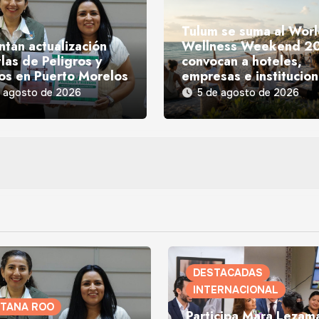
Tulum se suma al Wor
ntan actualización
Wellness Weekend 2
las de Peligros y
convocan a hoteles,
os en Puerto Morelos
empresas e institucio
e agosto de 2026
5 de agosto de 2026
DESTACADAS
INTERNACIONAL
NTANA ROO
Participa Mara Lezam