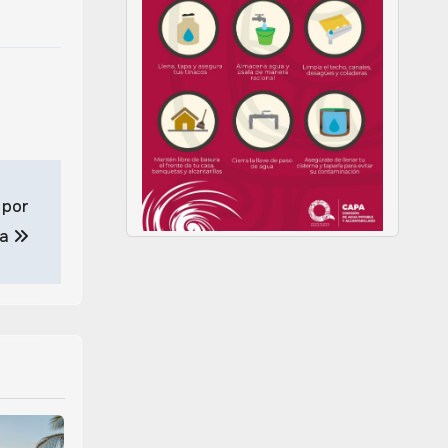
 por
ma