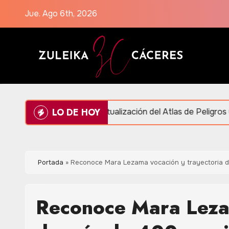
Saltar
Jue. Ago 6th, 2026
al
contenido
LO DE HOY
resentan actualización del Atlas de Peligros y Riesgos en P
Portada
»
Reconoce Mara Lezama vocación y trayectoria d
Reconoce Mara Lezam