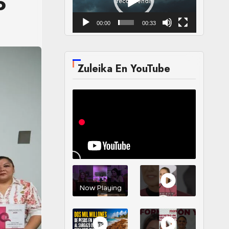
o
00:00
00:33
Zuleika En YouTube
Now Playing