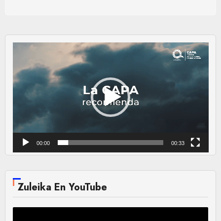
Reproductor
de
vídeo
00:00
00:33
Zuleika En YouTube