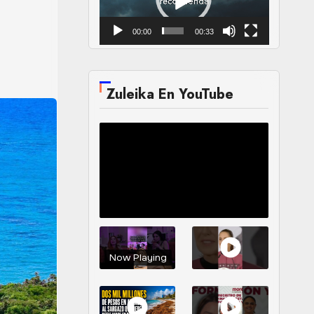
4
00:00
00:33
Zuleika En YouTube
Now Playing