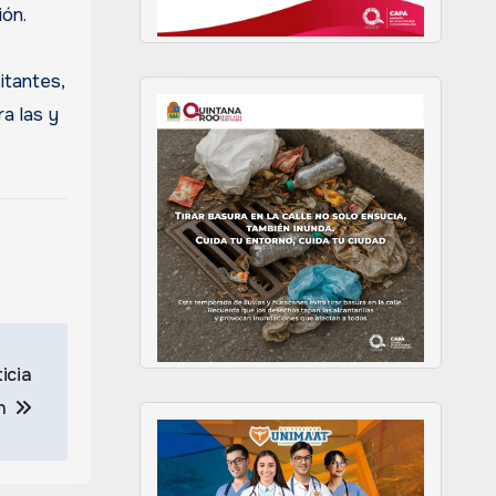
ión.
itantes,
a las y
icia
ón