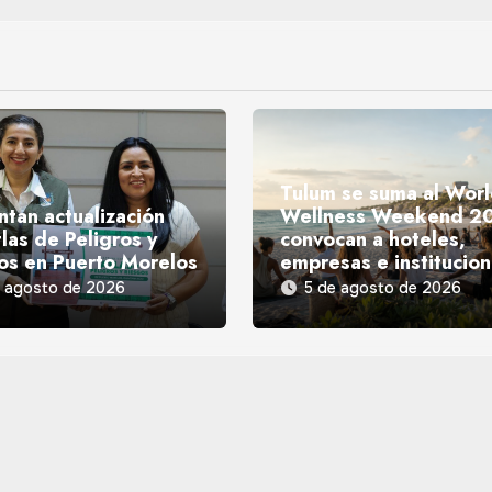
Tulum se suma al Wor
ntan actualización
Wellness Weekend 2
las de Peligros y
convocan a hoteles,
os en Puerto Morelos
empresas e institucio
e agosto de 2026
5 de agosto de 2026