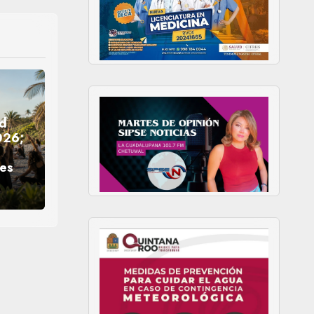
ld
026;
nes