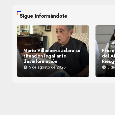
Sigue Informándote
Mario Villanueva aclara su
Prese
situación legal ante
del At
desinformación
Riesg
5 de agosto de 2026
5 d