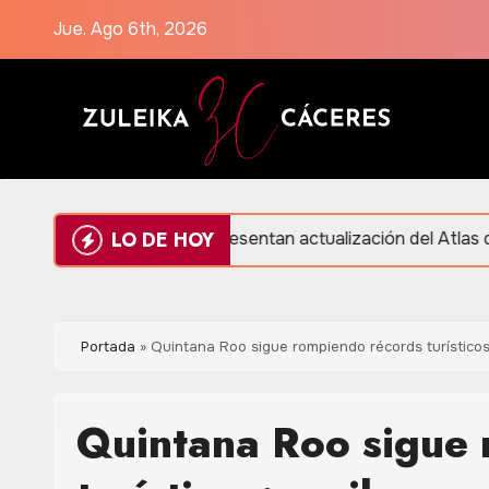
Saltar
Jue. Ago 6th, 2026
al
contenido
LO DE HOY
n
Presentan actualización del Atlas de Peligros y 
Portada
»
Quintana Roo sigue rompiendo récords turísticos
Quintana Roo sigue