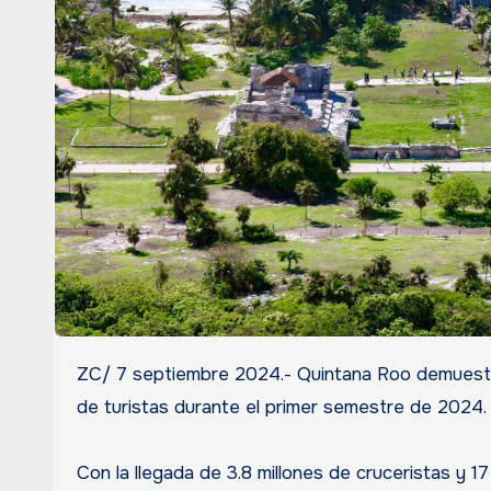
ZC/ 7 septiembre 2024.- Quintana Roo demuestra una vez más su liderazgo turístico al recibir más de 10 millo es
de turistas durante el primer semestre de 2024.
Con la llegada de 3.8 millones de cruceristas y 1