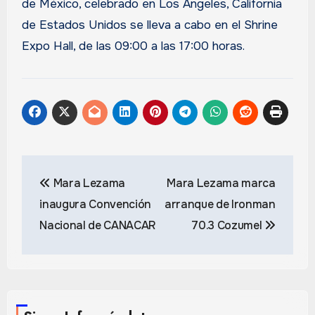
de México, celebrado en Los Ángeles, California
de Estados Unidos se lleva a cabo en el Shrine
Expo Hall, de las 09:00 a las 17:00 horas.
Navegación
Mara Lezama
Mara Lezama marca
de
inaugura Convención
arranque de Ironman
entradas
Nacional de CANACAR
70.3 Cozumel