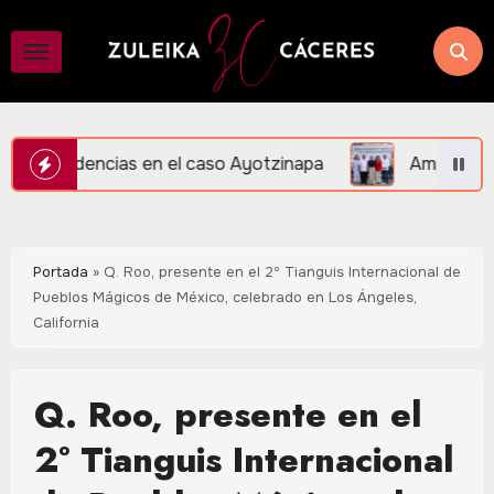
Saltar
al
contenido
l caso Ayotzinapa
Amplían Red de Videovigilancia en
Portada
»
Q. Roo, presente en el 2º Tianguis Internacional de
Pueblos Mágicos de México, celebrado en Los Ángeles,
California
Q. Roo, presente en el
2º Tianguis Internacional