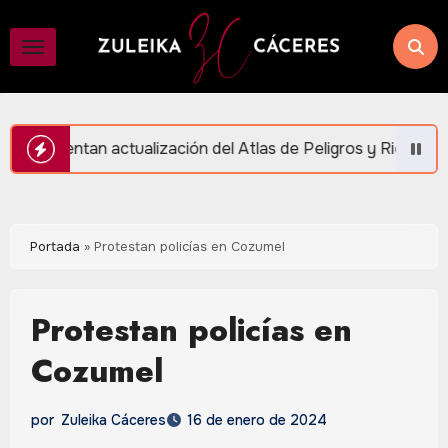
Saltar
al
contenido
ción del Atlas de Peligros y Riesgos en Puerto Morelos
Portada
»
Protestan policías en Cozumel
Protestan policías en
Cozumel
por
Zuleika Cáceres
16 de enero de 2024