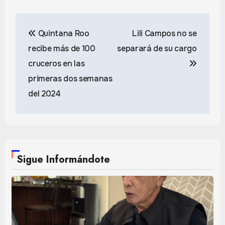
Navegación
Quintana Roo
Lili Campos no se
de
recibe más de 100
separará de su cargo
entradas
cruceros en las
primeras dos semanas
del 2024
Sigue Informándote