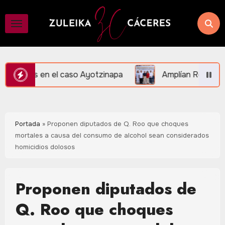
Saltar
al
contenido
aso Ayotzinapa
Amplían Red de Videovigilancia en Cen
Portada
»
Proponen diputados de Q. Roo que choques
mortales a causa del consumo de alcohol sean considerados
homicidios dolosos
Proponen diputados de
Q. Roo que choques