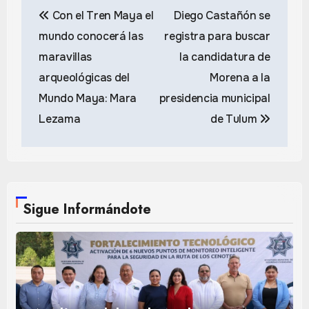
Navegación
Con el Tren Maya el
Diego Castañón se
de
mundo conocerá las
registra para buscar
entradas
maravillas
la candidatura de
arqueológicas del
Morena a la
Mundo Maya: Mara
presidencia municipal
Lezama
de Tulum
Sigue Informándote