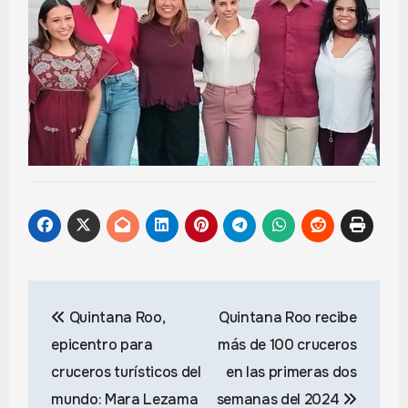
Navegación
Quintana Roo,
Quintana Roo recibe
de
epicentro para
más de 100 cruceros
entradas
cruceros turísticos del
en las primeras dos
mundo: Mara Lezama
semanas del 2024