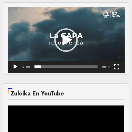
Reproductor
de
vídeo
00:00
00:33
Zuleika En YouTube