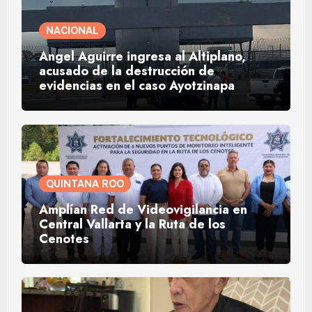
NACIONAL
Ángel Aguirre ingresa al Altiplano,
acusado de la destrucción de
evidencias en el caso Ayotzinapa
QUINTANA ROO
Amplían Red de Videovigilancia en
Central Vallarta y la Ruta de los
Cenotes