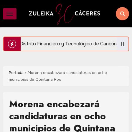
Saltar
al
contenido
anciero y Tecnológico de Cancún para generar más empleo y b
Portada
»
Morena encabezará candidaturas en ocho
municipios de Quintana Roo
Morena encabezará
candidaturas en ocho
municipios de Quintana