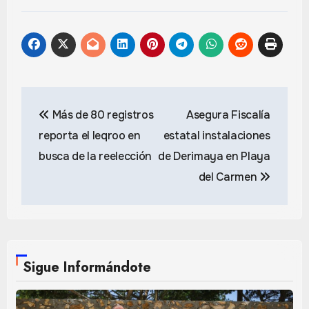
Navegación
Más de 80 registros
Asegura Fiscalía
de
reporta el Ieqroo en
estatal instalaciones
entradas
busca de la reelección
de Derimaya en Playa
del Carmen
Sigue Informándote