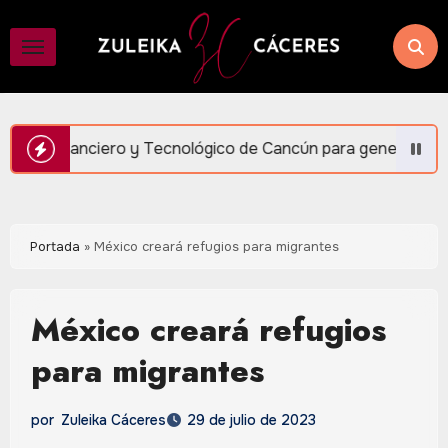
Saltar
al
contenido
cnológico de Cancún para generar más empleo y bienestar: Ma
Portada
»
México creará refugios para migrantes
México creará refugios
para migrantes
por
Zuleika Cáceres
29 de julio de 2023