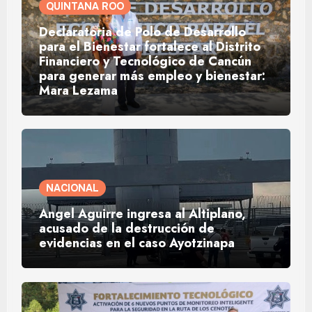
QUINTANA ROO
Declaratoria de Polo de Desarrollo
para el Bienestar fortalece al Distrito
Financiero y Tecnológico de Cancún
para generar más empleo y bienestar:
Mara Lezama
NACIONAL
Ángel Aguirre ingresa al Altiplano,
acusado de la destrucción de
evidencias en el caso Ayotzinapa