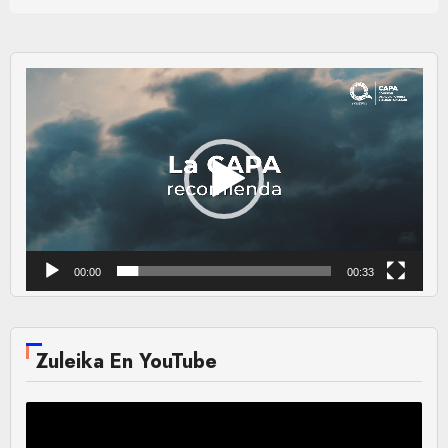
Reproductor
de
vídeo
00:00
00:33
Zuleika En YouTube