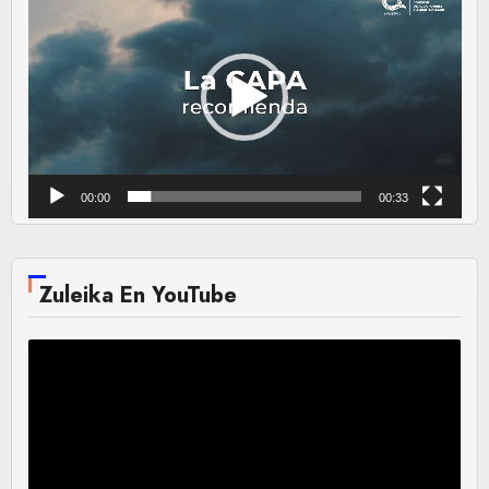
de
vídeo
00:00
00:33
Zuleika En YouTube