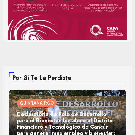
Por Si Te La Perdiste
QUINTANA ROO
Declaratoria de Polo de Desarrollo
para el Bienestar fortalece al Distrito
Financiero y Tecnológico de Cancún
para generar más empleo y bienestar: