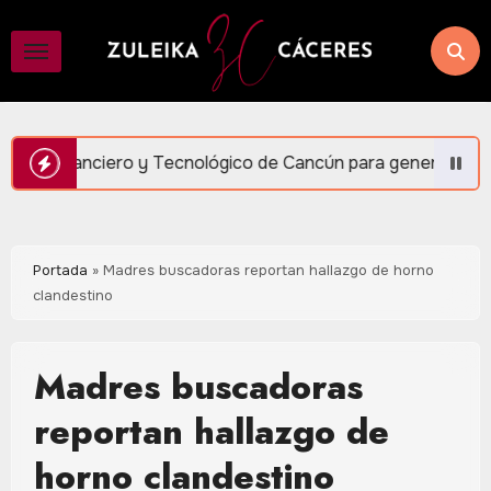
Saltar
al
contenido
 Tecnológico de Cancún para generar más empleo y bienestar:
Portada
»
Madres buscadoras reportan hallazgo de horno
clandestino
Madres buscadoras
reportan hallazgo de
horno clandestino