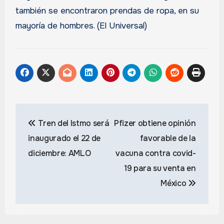
también se encontraron prendas de ropa, en su
mayoría de hombres. (El Universal)
Navegación
Tren del Istmo será
Pfizer obtiene opinión
de
inaugurado el 22 de
favorable de la
entradas
diciembre: AMLO
vacuna contra covid-
19 para su venta en
México