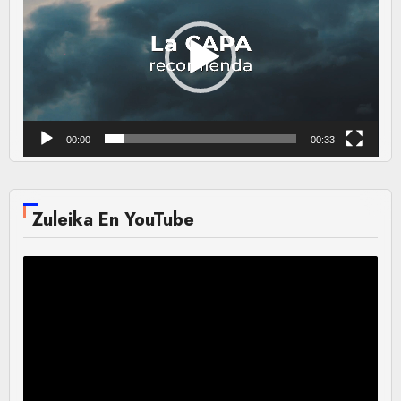
vídeo
00:00
00:33
Zuleika En YouTube