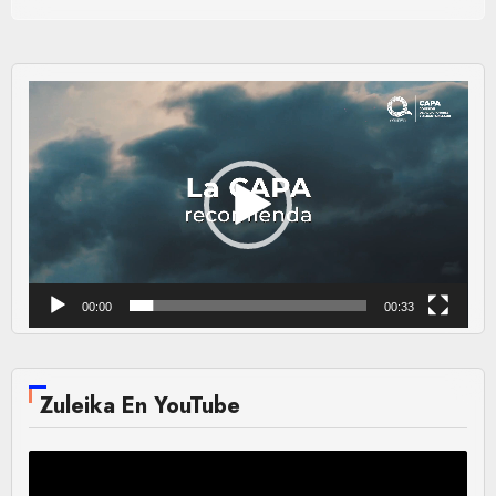
Reproductor
de
vídeo
00:00
00:33
Zuleika En YouTube