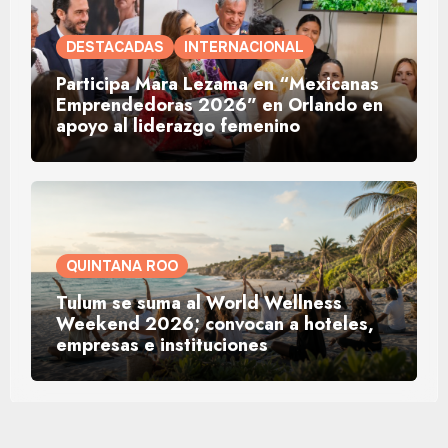
DESTACADAS
INTERNACIONAL
Participa Mara Lezama en “Mexicanas
Emprendedoras 2026” en Orlando en
apoyo al liderazgo femenino
QUINTANA ROO
Tulum se suma al World Wellness
Weekend 2026; convocan a hoteles,
empresas e instituciones