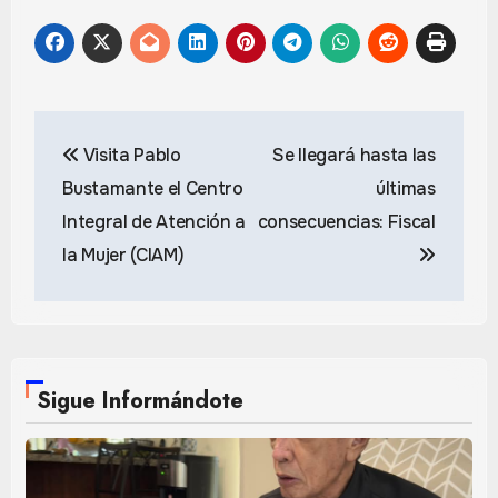
Navegación
Visita Pablo
Se llegará hasta las
de
Bustamante el Centro
últimas
entradas
Integral de Atención a
consecuencias: Fiscal
la Mujer (CIAM)
Sigue Informándote