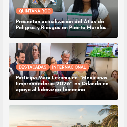
QUINTANA ROO
Presentan actualización del Atlas de
Peligros y Riesgos en Puerto Morelos
DESTACADAS
INTERNACIONAL
Participa Mara Lezama en “Mexicanas
Emprendedoras 2026” en Orlando en
apoyo al liderazgo femenino