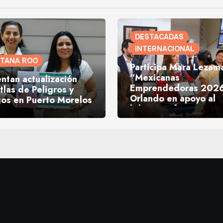
DESTACADAS
INTERNACIONAL
NTANA ROO
Participa Mara Lezam
“Mexicanas
ntan actualización
Emprendedoras 2026
tlas de Peligros y
Orlando en apoyo al
gos en Puerto Morelos
liderazgo femenino