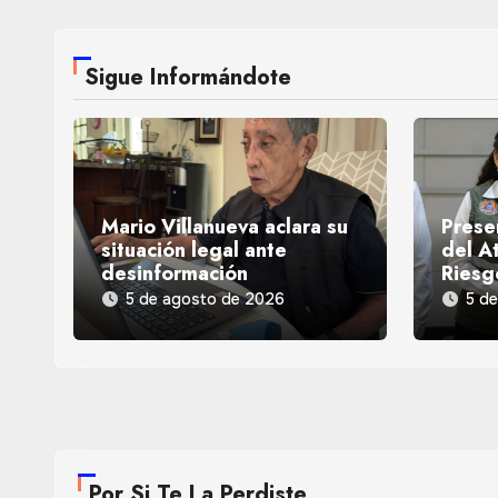
Sigue Informándote
Mario Villanueva aclara su
Prese
situación legal ante
del At
desinformación
Riesg
5 de agosto de 2026
5 d
Por Si Te La Perdiste