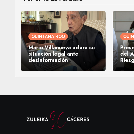
QUINTANA ROO
QUI
Mario Villanueva aclara su
Prese
situación legal ante
del A
desinformación
Ries