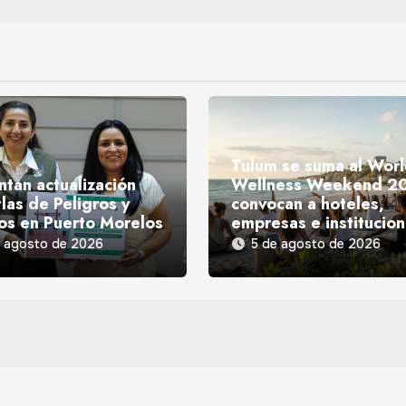
Tulum se suma al Wor
ntan actualización
Wellness Weekend 2
las de Peligros y
convocan a hoteles,
os en Puerto Morelos
empresas e institucio
e agosto de 2026
5 de agosto de 2026