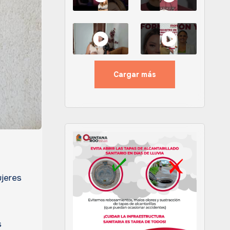
Cargar más
ujeres
s