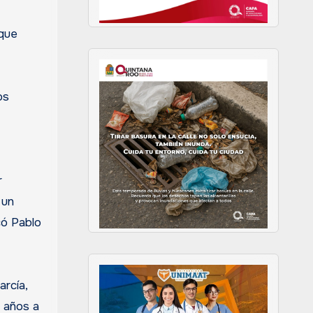
 que
os
r
 un
có Pablo
arcía,
0 años a