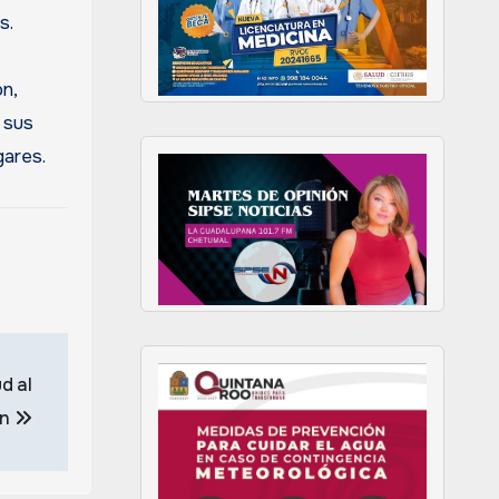
s.
n,
y sus
gares.
d al
ón