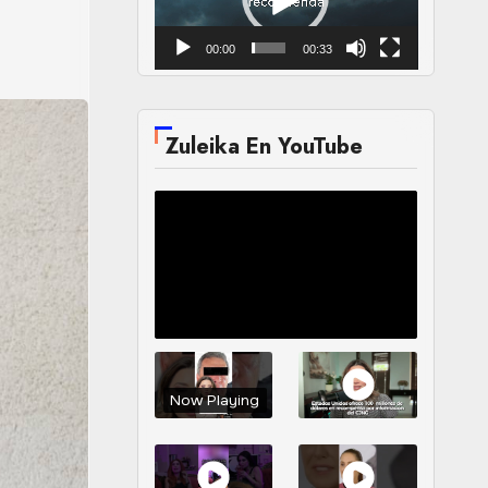
00:00
00:33
Zuleika En YouTube
Now Playing