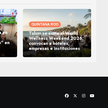
QUINTANA ROO
a en
Tulum se suma al World
Wellness Weekend 2026;
” en
convocan a hoteles,
empresas e instituciones