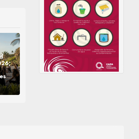
ld
026;
nes