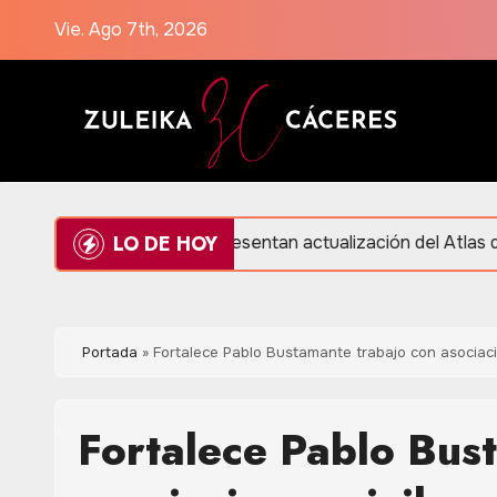
Saltar
Vie. Ago 7th, 2026
al
contenido
LO DE HOY
ón
Presentan actualización del Atlas de Peligros y
Portada
»
Fortalece Pablo Bustamante trabajo con asociaci
Fortalece Pablo Bus