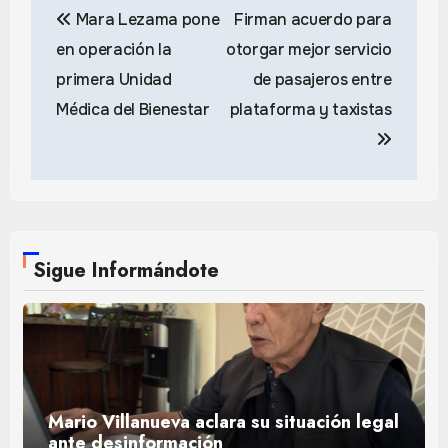
Mara Lezama pone
Firman acuerdo para
de
en operación la
otorgar mejor servicio
entradas
primera Unidad
de pasajeros entre
Médica del Bienestar
plataforma y taxistas
Sigue Informándote
Mario Villanueva aclara su situación legal
ante desinformación