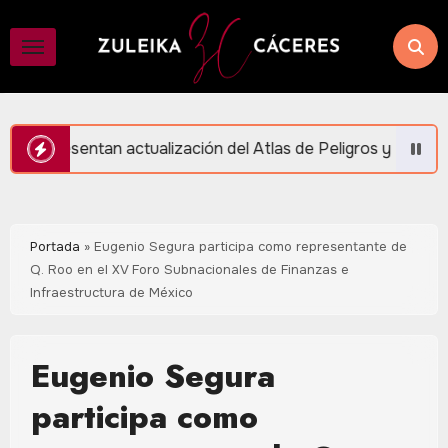
Saltar
al
contenido
zación del Atlas de Peligros y Riesgos en Puerto Morelos
Portada
»
Eugenio Segura participa como representante de
Q. Roo en el XV Foro Subnacionales de Finanzas e
Infraestructura de México
Eugenio Segura
participa como