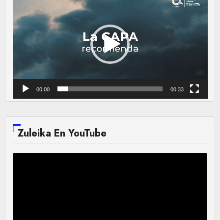
de
vídeo
00:00
00:33
Zuleika En YouTube