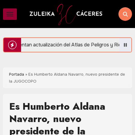
Saltar
al
contenido
ción del Atlas de Peligros y Riesgos en Puerto Morelos
Portada
»
Es Humberto Aldana Navarro, nuevo presidente de
la JUGOCOPO
Es Humberto Aldana
Navarro, nuevo
presidente de la