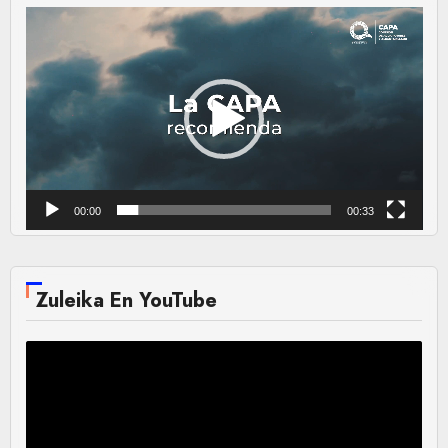
Reproductor
de
vídeo
00:00
00:33
Zuleika En YouTube