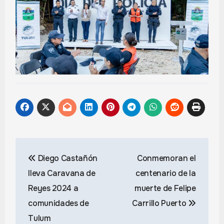
Navegación
Diego Castañón
Conmemoran el
de
lleva Caravana de
centenario de la
entradas
Reyes 2024 a
muerte de Felipe
comunidades de
Carrillo Puerto
Tulum