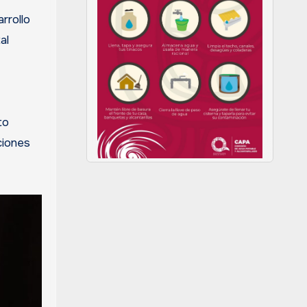
rrollo
al
to
ciones