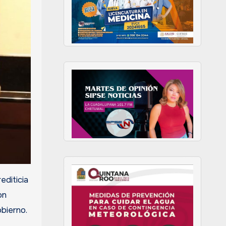
editicia
on
bierno.