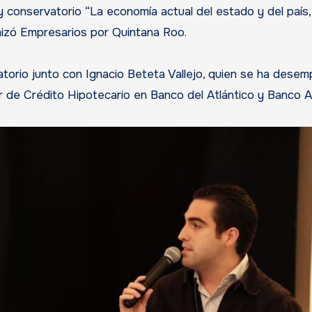
 conservatorio “La economía actual del estado y del país,
nizó Empresarios por Quintana Roo.
torio junto con Ignacio Beteta Vallejo, quien se ha dese
r de Crédito Hipotecario en Banco del Atlántico y Banco A