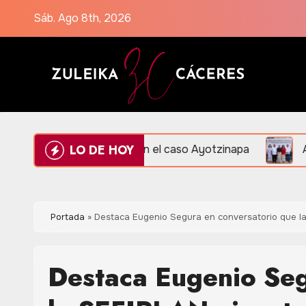
Saltar
Sáb. Ago 8th, 2026
al
contenido
LO DE HOY
cias en el caso Ayotzinapa
Amplían Red de Videovigi
Portada
»
Destaca Eugenio Segura en conversatorio que la
Destaca Eugenio Seg