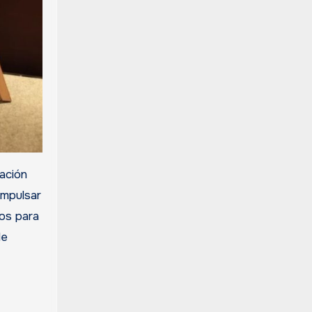
ación
impulsar
dos para
de