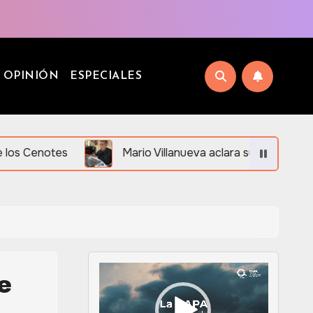
OPINIÓN
ESPECIALES
Mario Villanueva aclara su situación legal ante desinformació
e
Reproductor
de
vídeo