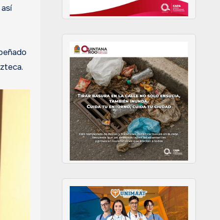
 así
mpeñado
zteca.