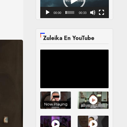
00:00
00:33
Zuleika En YouTube
Now Playing