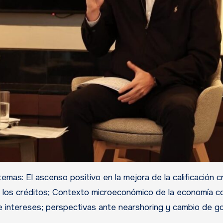
emas: El ascenso positivo en la mejora de la calificación cr
 los créditos; Contexto microeconómico de la economía c
e intereses; perspectivas ante nearshoring y cambio de go