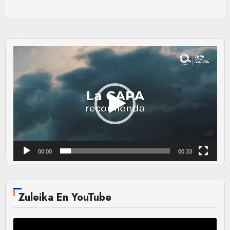
Reproductor
de
vídeo
00:00
00:33
Zuleika En YouTube