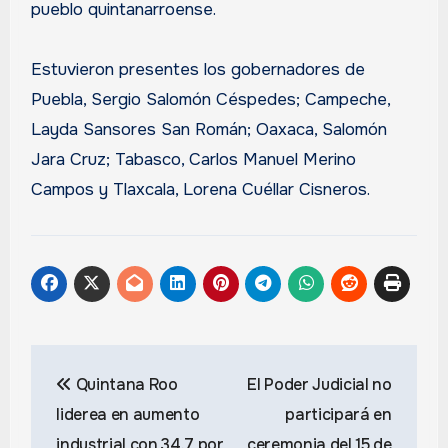
pueblo quintanarroense.
Estuvieron presentes los gobernadores de
Puebla, Sergio Salomón Céspedes; Campeche,
Layda Sansores San Román; Oaxaca, Salomón
Jara Cruz; Tabasco, Carlos Manuel Merino
Campos y Tlaxcala, Lorena Cuéllar Cisneros.
Navegación
Quintana Roo
El Poder Judicial no
de
liderea en aumento
participará en
entradas
industrial con 34.7 por
ceremonia del 15 de