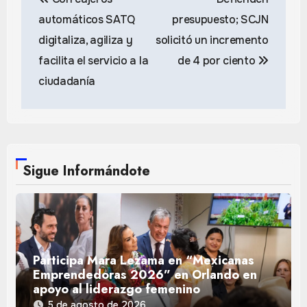
de
automáticos SATQ
presupuesto; SCJN
entradas
digitaliza, agiliza y
solicitó un incremento
facilita el servicio a la
de 4 por ciento
ciudadanía
Sigue Informándote
Participa Mara Lezama en “Mexicanas
Emprendedoras 2026” en Orlando en
apoyo al liderazgo femenino
5 de agosto de 2026