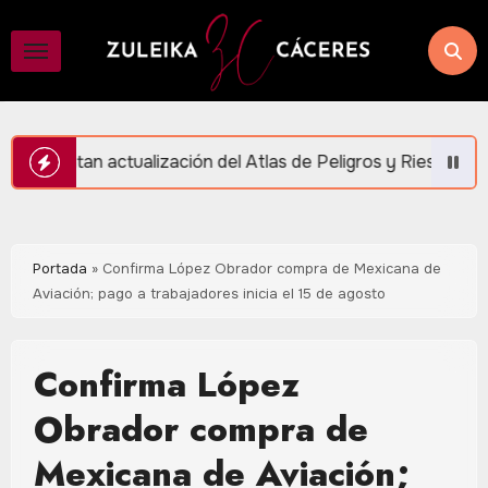
Saltar
al
contenido
ción del Atlas de Peligros y Riesgos en Puerto Morelos
Portada
»
Confirma López Obrador compra de Mexicana de
Aviación; pago a trabajadores inicia el 15 de agosto
Confirma López
Obrador compra de
Mexicana de Aviación;