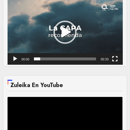
Reproductor
de
vídeo
00:00
00:33
Zuleika En YouTube