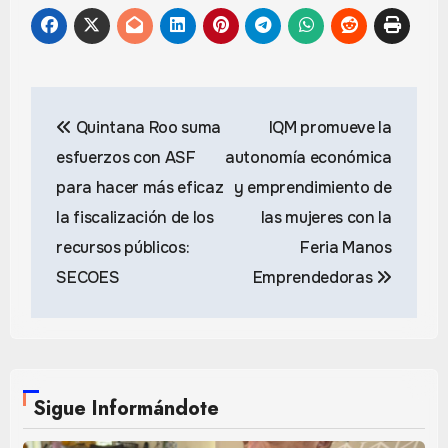
Navegación
Quintana Roo suma
IQM promueve la
de
esfuerzos con ASF
autonomía económica
entradas
para hacer más eficaz
y emprendimiento de
la fiscalización de los
las mujeres con la
recursos públicos:
Feria Manos
SECOES
Emprendedoras
Sigue Informándote