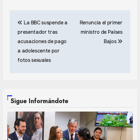
Navegación
La BBC suspende a
Renuncia el primer
de
presentador tras
ministro de Países
entradas
acusaciones de pago
Bajos
a adolescente por
fotos sexuales
Sigue Informándote