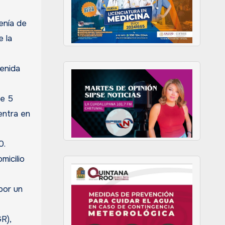
enía de
e la
venida
de 5
entra en
0.
micilio
por un
R),