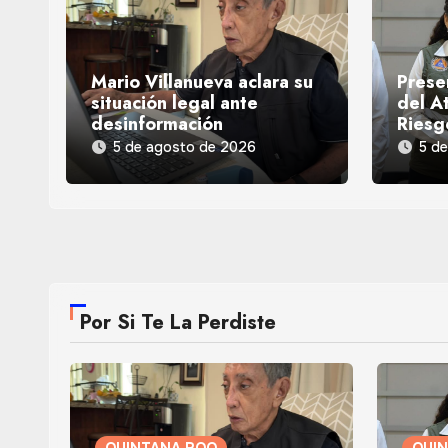
Mario Villanueva aclara su
Prese
situación legal ante
del At
desinformación
Riesg
5 de agosto de 2026
5 d
Por Si Te La Perdiste