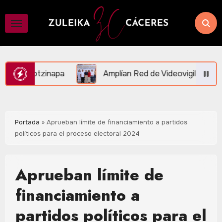
Saltar
al
contenido
Amplían Red de Videovigilancia en Central Vallarta y la 
Portada
»
Aprueban límite de financiamiento a partidos
políticos para el proceso electoral 2024
Aprueban límite de
financiamiento a
partidos políticos para el